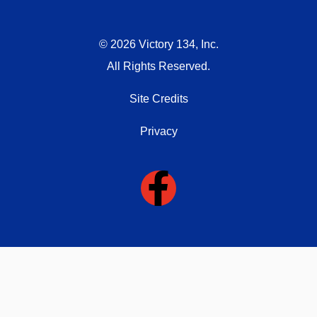
© 2026 Victory 134, Inc.
All Rights Reserved.
Site Credits
Privacy
F
a
c
e