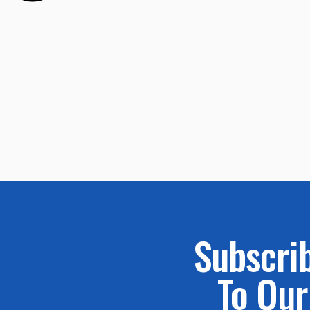
Subscri
To Our